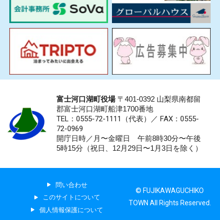
富士河口湖町役場
〒401-0392 山梨県南都留
郡富士河口湖町船津1700番地
TEL：0555-72-1111
（代表）／
FAX：0555-
72-0969
開庁日時／月〜金曜日 午前8時30分〜午後
5時15分（祝日、12月29日〜1月3日を除く）
問い合わせ
© FUJIKAWAGUCHIKO
このサイトについて
TOWN All Rights Reserved.
個人情報保護について