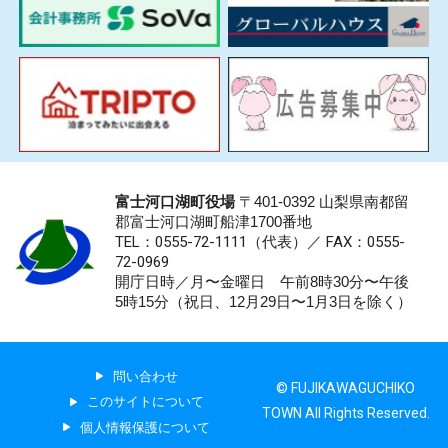
富士河口湖町役場
〒401-0392 山梨県南都留
郡富士河口湖町船津1700番地
TEL：0555-72-1111
（代表）／
FAX：0555-
72-0969
開庁日時／月〜金曜日 午前8時30分〜午後
5時15分（祝日、12月29日〜1月3日を除く）
問い合わせ
© FUJIKAWAGUCHIKO
このサイトについて
TOWN All Rights Reserved.
個人情報保護について