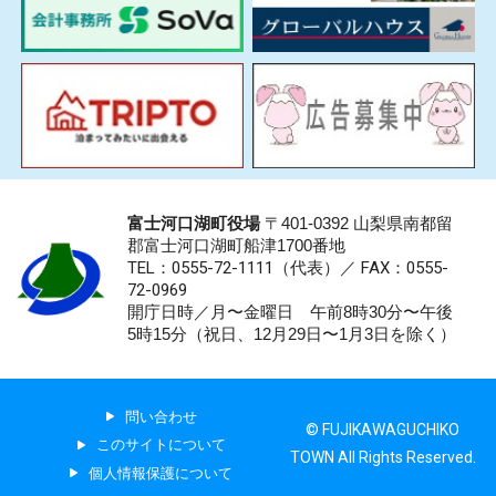
富士河口湖町役場
〒401-0392 山梨県南都留
郡富士河口湖町船津1700番地
TEL：0555-72-1111
（代表）／
FAX：0555-
72-0969
開庁日時／月〜金曜日 午前8時30分〜午後
5時15分（祝日、12月29日〜1月3日を除く）
問い合わせ
© FUJIKAWAGUCHIKO
このサイトについて
TOWN All Rights Reserved.
個人情報保護について