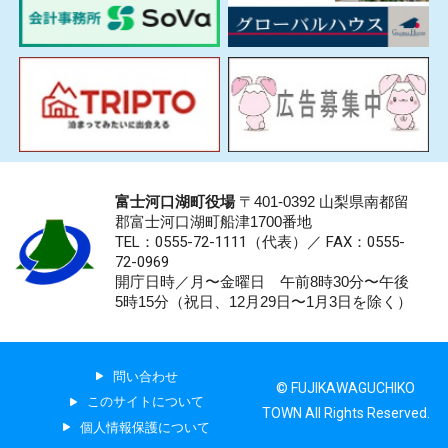
富士河口湖町役場
〒401-0392 山梨県南都留
郡富士河口湖町船津1700番地
TEL：0555-72-1111
（代表）／
FAX：0555-
72-0969
開庁日時／月〜金曜日 午前8時30分〜午後
5時15分（祝日、12月29日〜1月3日を除く）
問い合わせ
© FUJIKAWAGUCHIKO
このサイトについて
TOWN All Rights Reserved.
個人情報保護について