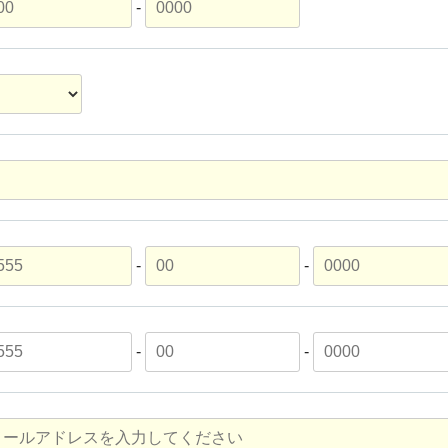
-
-
-
-
-