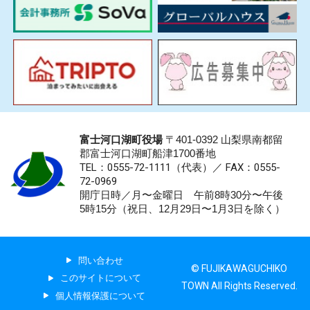
富士河口湖町役場
〒401-0392 山梨県南都留
郡富士河口湖町船津1700番地
TEL：0555-72-1111
（代表）／
FAX：0555-
72-0969
開庁日時／月〜金曜日 午前8時30分〜午後
5時15分（祝日、12月29日〜1月3日を除く）
問い合わせ
© FUJIKAWAGUCHIKO
このサイトについて
TOWN All Rights Reserved.
個人情報保護について