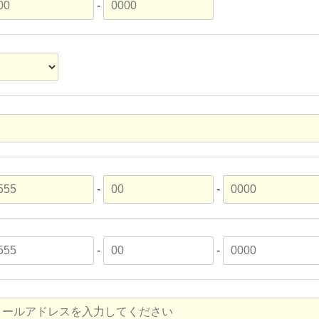
-
-
-
-
-