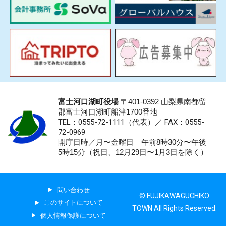
富士河口湖町役場
〒401-0392 山梨県南都留
郡富士河口湖町船津1700番地
TEL：0555-72-1111
（代表）／
FAX：0555-
72-0969
開庁日時／月〜金曜日 午前8時30分〜午後
5時15分（祝日、12月29日〜1月3日を除く）
問い合わせ
© FUJIKAWAGUCHIKO
このサイトについて
TOWN All Rights Reserved.
個人情報保護について