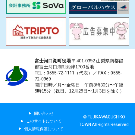
富士河口湖町役場
〒401-0392 山梨県南都留
郡富士河口湖町船津1700番地
TEL：0555-72-1111
（代表）／
FAX：0555-
72-0969
開庁日時／月〜金曜日 午前8時30分〜午後
5時15分（祝日、12月29日〜1月3日を除く）
問い合わせ
© FUJIKAWAGUCHIKO
このサイトについて
TOWN All Rights Reserved.
個人情報保護について