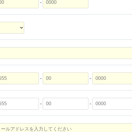
-
-
-
-
-