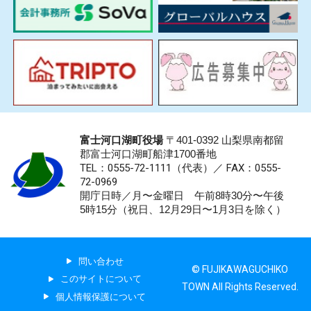
富士河口湖町役場
〒401-0392 山梨県南都留
郡富士河口湖町船津1700番地
TEL：0555-72-1111
（代表）／
FAX：0555-
72-0969
開庁日時／月〜金曜日 午前8時30分〜午後
5時15分（祝日、12月29日〜1月3日を除く）
問い合わせ
© FUJIKAWAGUCHIKO
このサイトについて
TOWN All Rights Reserved.
個人情報保護について