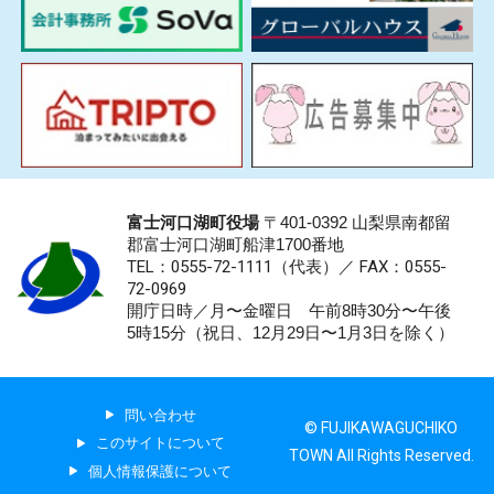
富士河口湖町役場
〒401-0392 山梨県南都留
郡富士河口湖町船津1700番地
TEL：0555-72-1111
（代表）／
FAX：0555-
72-0969
開庁日時／月〜金曜日 午前8時30分〜午後
5時15分（祝日、12月29日〜1月3日を除く）
問い合わせ
© FUJIKAWAGUCHIKO
このサイトについて
TOWN All Rights Reserved.
個人情報保護について