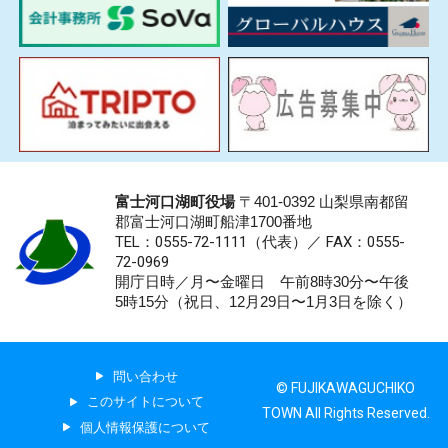
富士河口湖町役場
〒401-0392 山梨県南都留
郡富士河口湖町船津1700番地
TEL：0555-72-1111
（代表）／
FAX：0555-
72-0969
開庁日時／月〜金曜日 午前8時30分〜午後
5時15分（祝日、12月29日〜1月3日を除く）
問い合わせ
© FUJIKAWAGUCHIKO
このサイトについて
TOWN All Rights Reserved.
個人情報保護について