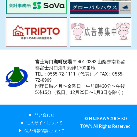
富士河口湖町役場
〒401-0392 山梨県南都留
郡富士河口湖町船津1700番地
TEL：0555-72-1111
（代表）／
FAX：0555-
72-0969
開庁日時／月〜金曜日 午前8時30分〜午後
5時15分（祝日、12月29日〜1月3日を除く）
問い合わせ
© FUJIKAWAGUCHIKO
このサイトについて
TOWN All Rights Reserved.
個人情報保護について