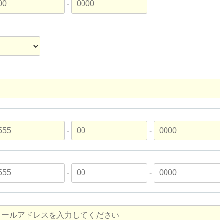
-
-
-
-
-