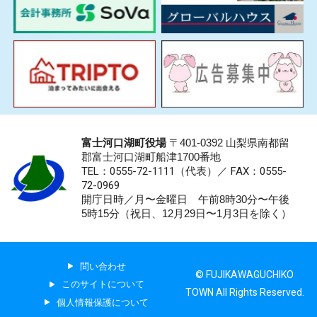
富士河口湖町役場
〒401-0392 山梨県南都留
郡富士河口湖町船津1700番地
TEL：0555-72-1111
（代表）／
FAX：0555-
72-0969
開庁日時／月〜金曜日 午前8時30分〜午後
5時15分（祝日、12月29日〜1月3日を除く）
問い合わせ
© FUJIKAWAGUCHIKO
このサイトについて
TOWN All Rights Reserved.
個人情報保護について