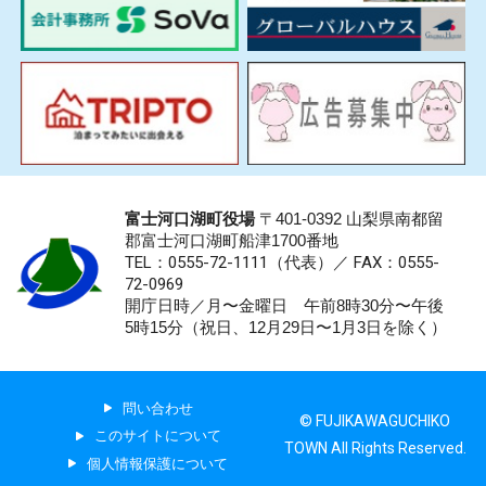
富士河口湖町役場
〒401-0392 山梨県南都留
郡富士河口湖町船津1700番地
TEL：0555-72-1111
（代表）／
FAX：0555-
72-0969
開庁日時／月〜金曜日 午前8時30分〜午後
5時15分（祝日、12月29日〜1月3日を除く）
問い合わせ
© FUJIKAWAGUCHIKO
このサイトについて
TOWN All Rights Reserved.
個人情報保護について