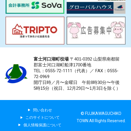
富士河口湖町役場
〒401-0392 山梨県南都留
郡富士河口湖町船津1700番地
TEL：0555-72-1111
（代表）／
FAX：0555-
72-0969
開庁日時／月〜金曜日 午前8時30分〜午後
5時15分（祝日、12月29日〜1月3日を除く）
問い合わせ
© FUJIKAWAGUCHIKO
このサイトについて
TOWN All Rights Reserved.
個人情報保護について