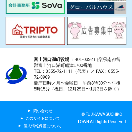
富士河口湖町役場
〒401-0392 山梨県南都留
郡富士河口湖町船津1700番地
TEL：0555-72-1111
（代表）／
FAX：0555-
72-0969
開庁日時／月〜金曜日 午前8時30分〜午後
5時15分（祝日、12月29日〜1月3日を除く）
問い合わせ
© FUJIKAWAGUCHIKO
このサイトについて
TOWN All Rights Reserved.
個人情報保護について