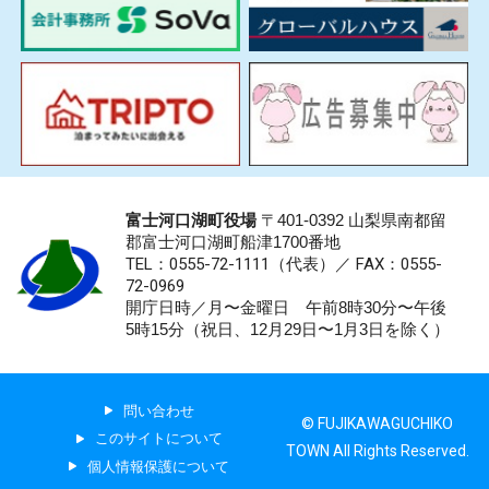
富士河口湖町役場
〒401-0392 山梨県南都留
郡富士河口湖町船津1700番地
TEL：0555-72-1111
（代表）／
FAX：0555-
72-0969
開庁日時／月〜金曜日 午前8時30分〜午後
5時15分（祝日、12月29日〜1月3日を除く）
問い合わせ
© FUJIKAWAGUCHIKO
このサイトについて
TOWN All Rights Reserved.
個人情報保護について