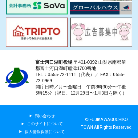
富士河口湖町役場
〒401-0392 山梨県南都留
郡富士河口湖町船津1700番地
TEL：0555-72-1111
（代表）／
FAX：0555-
72-0969
開庁日時／月〜金曜日 午前8時30分〜午後
5時15分（祝日、12月29日〜1月3日を除く）
問い合わせ
© FUJIKAWAGUCHIKO
このサイトについて
TOWN All Rights Reserved.
個人情報保護について