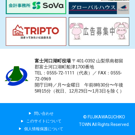
富士河口湖町役場
〒401-0392 山梨県南都留
郡富士河口湖町船津1700番地
TEL：0555-72-1111
（代表）／
FAX：0555-
72-0969
開庁日時／月〜金曜日 午前8時30分〜午後
5時15分（祝日、12月29日〜1月3日を除く）
問い合わせ
© FUJIKAWAGUCHIKO
このサイトについて
TOWN All Rights Reserved.
個人情報保護について