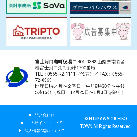
富士河口湖町役場
〒401-0392 山梨県南都留
郡富士河口湖町船津1700番地
TEL：0555-72-1111
（代表）／
FAX：0555-
72-0969
開庁日時／月〜金曜日 午前8時30分〜午後
5時15分（祝日、12月29日〜1月3日を除く）
問い合わせ
© FUJIKAWAGUCHIKO
このサイトについて
TOWN All Rights Reserved.
個人情報保護について