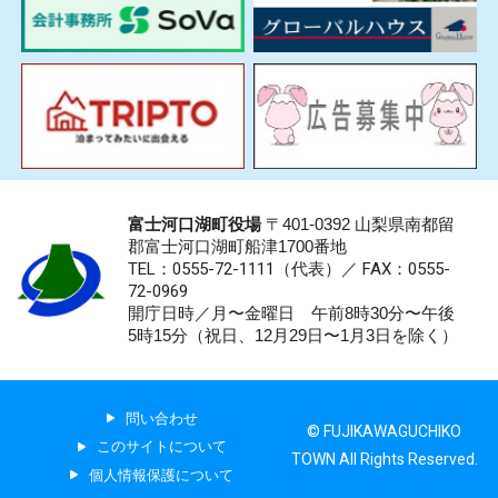
富士河口湖町役場
〒401-0392 山梨県南都留
郡富士河口湖町船津1700番地
TEL：0555-72-1111
（代表）／
FAX：0555-
72-0969
開庁日時／月〜金曜日 午前8時30分〜午後
5時15分（祝日、12月29日〜1月3日を除く）
問い合わせ
© FUJIKAWAGUCHIKO
このサイトについて
TOWN All Rights Reserved.
個人情報保護について