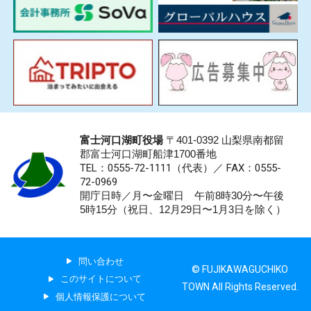
富士河口湖町役場
〒401-0392 山梨県南都留
郡富士河口湖町船津1700番地
TEL：0555-72-1111
（代表）／
FAX：0555-
72-0969
開庁日時／月〜金曜日 午前8時30分〜午後
5時15分（祝日、12月29日〜1月3日を除く）
問い合わせ
© FUJIKAWAGUCHIKO
このサイトについて
TOWN All Rights Reserved.
個人情報保護について