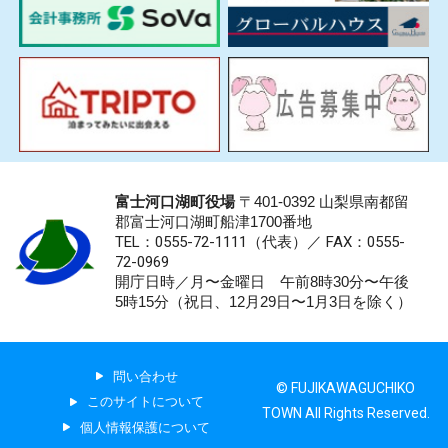
富士河口湖町役場
〒401-0392 山梨県南都留
郡富士河口湖町船津1700番地
TEL：0555-72-1111
（代表）／
FAX：0555-
72-0969
開庁日時／月〜金曜日 午前8時30分〜午後
5時15分（祝日、12月29日〜1月3日を除く）
問い合わせ
© FUJIKAWAGUCHIKO
このサイトについて
TOWN All Rights Reserved.
個人情報保護について