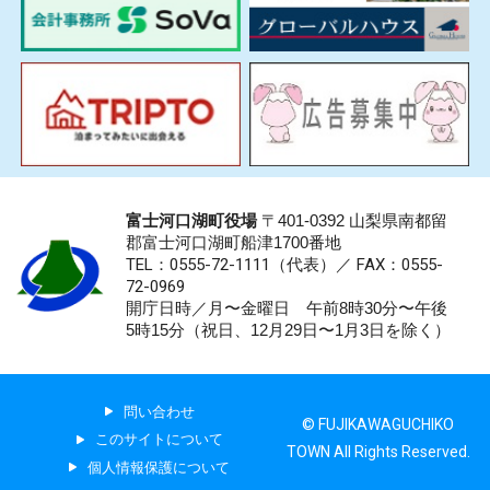
富士河口湖町役場
〒401-0392 山梨県南都留
郡富士河口湖町船津1700番地
TEL：0555-72-1111
（代表）／
FAX：0555-
72-0969
開庁日時／月〜金曜日 午前8時30分〜午後
5時15分（祝日、12月29日〜1月3日を除く）
問い合わせ
© FUJIKAWAGUCHIKO
このサイトについて
TOWN All Rights Reserved.
個人情報保護について