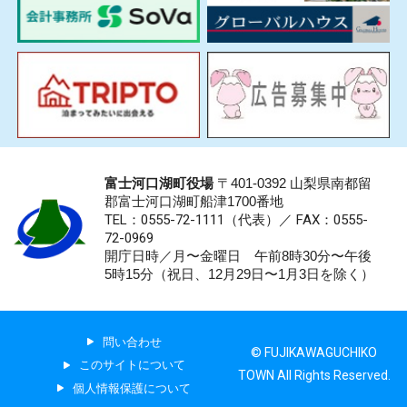
富士河口湖町役場
〒401-0392 山梨県南都留
郡富士河口湖町船津1700番地
TEL：0555-72-1111
（代表）／
FAX：0555-
72-0969
開庁日時／月〜金曜日 午前8時30分〜午後
5時15分（祝日、12月29日〜1月3日を除く）
問い合わせ
© FUJIKAWAGUCHIKO
このサイトについて
TOWN All Rights Reserved.
個人情報保護について