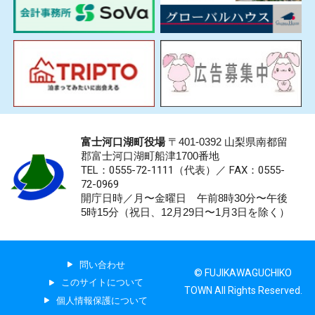
富士河口湖町役場
〒401-0392 山梨県南都留
郡富士河口湖町船津1700番地
TEL：0555-72-1111
（代表）／
FAX：0555-
72-0969
開庁日時／月〜金曜日 午前8時30分〜午後
5時15分（祝日、12月29日〜1月3日を除く）
問い合わせ
© FUJIKAWAGUCHIKO
このサイトについて
TOWN All Rights Reserved.
個人情報保護について