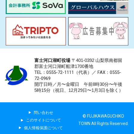
富士河口湖町役場
〒401-0392 山梨県南都留
郡富士河口湖町船津1700番地
TEL：0555-72-1111
（代表）／
FAX：0555-
72-0969
開庁日時／月〜金曜日 午前8時30分〜午後
5時15分（祝日、12月29日〜1月3日を除く）
問い合わせ
© FUJIKAWAGUCHIKO
このサイトについて
TOWN All Rights Reserved.
個人情報保護について