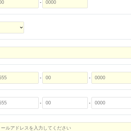
-
-
-
-
-