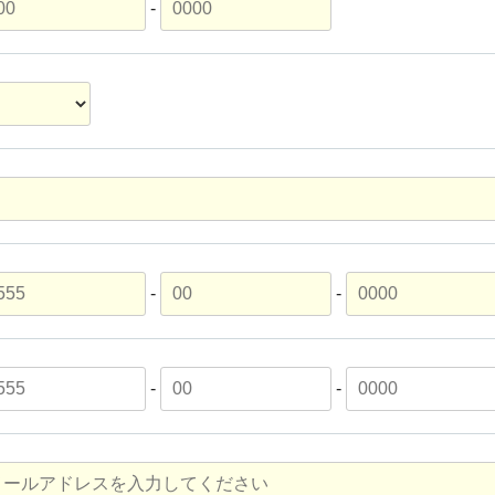
-
-
-
-
-