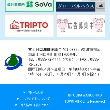
富士河口湖町役場
〒401-0392 山梨県南都留
郡富士河口湖町船津1700番地
TEL：0555-72-1111
（代表）／
FAX：0555-
72-0969
開庁日時／月〜金曜日 午前8時30分〜午後
5時15分（祝日、12月29日〜1月3日を除く）
問い合わせ
© FUJIKAWAGUCHIKO
このサイトについて
TOWN All Rights Reserved.
個人情報保護について