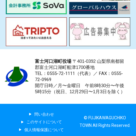
富士河口湖町役場
〒401-0392 山梨県南都留
郡富士河口湖町船津1700番地
TEL：0555-72-1111
（代表）／
FAX：0555-
72-0969
開庁日時／月〜金曜日 午前8時30分〜午後
5時15分（祝日、12月29日〜1月3日を除く）
問い合わせ
© FUJIKAWAGUCHIKO
このサイトについて
TOWN All Rights Reserved.
個人情報保護について