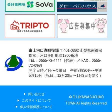
富士河口湖町役場
〒401-0392 山梨県南都留
郡富士河口湖町船津1700番地
TEL：0555-72-1111
（代表）／
FAX：0555-
72-0969
開庁日時／月〜金曜日 午前8時30分〜午後
5時15分（祝日、12月29日〜1月3日を除く）
問い合わせ
© FUJIKAWAGUCHIKO
このサイトについて
TOWN All Rights Reserved.
個人情報保護について