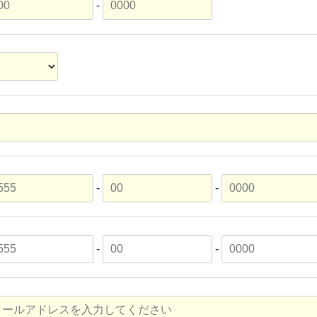
-
-
-
-
-