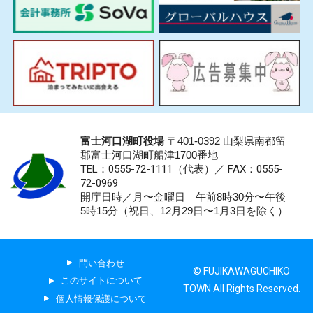
富士河口湖町役場
〒401-0392 山梨県南都留
郡富士河口湖町船津1700番地
TEL：0555-72-1111
（代表）／
FAX：0555-
72-0969
開庁日時／月〜金曜日 午前8時30分〜午後
5時15分（祝日、12月29日〜1月3日を除く）
問い合わせ
© FUJIKAWAGUCHIKO
このサイトについて
TOWN All Rights Reserved.
個人情報保護について