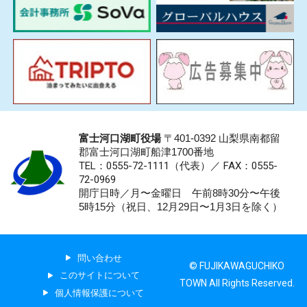
富士河口湖町役場
〒401-0392 山梨県南都留
郡富士河口湖町船津1700番地
TEL：0555-72-1111
（代表）／
FAX：0555-
72-0969
開庁日時／月〜金曜日 午前8時30分〜午後
5時15分（祝日、12月29日〜1月3日を除く）
問い合わせ
© FUJIKAWAGUCHIKO
このサイトについて
TOWN All Rights Reserved.
個人情報保護について