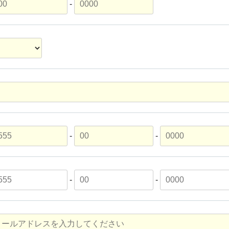
-
-
-
-
-