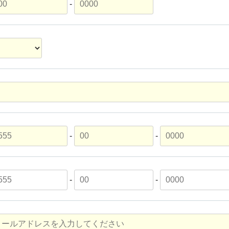
-
-
-
-
-