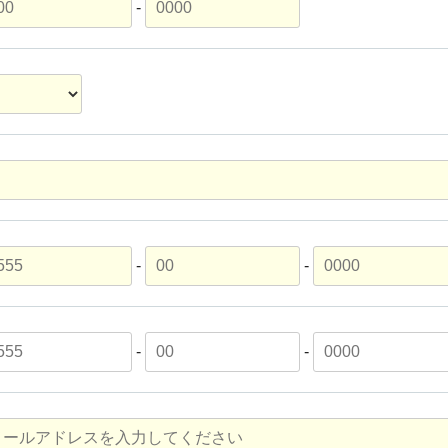
-
-
-
-
-