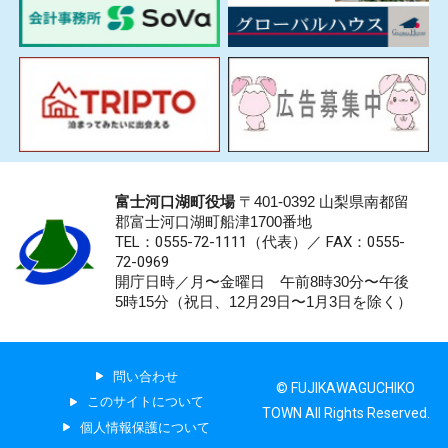
富士河口湖町役場
〒401-0392 山梨県南都留
郡富士河口湖町船津1700番地
TEL：0555-72-1111
（代表）／
FAX：0555-
72-0969
開庁日時／月〜金曜日 午前8時30分〜午後
5時15分（祝日、12月29日〜1月3日を除く）
問い合わせ
© FUJIKAWAGUCHIKO
このサイトについて
TOWN All Rights Reserved.
個人情報保護について