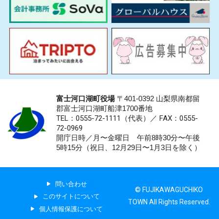
富士河口湖町役場
〒401-0392 山梨県南都留
郡富士河口湖町船津1700番地
TEL：0555-72-1111
（代表）／
FAX：0555-
72-0969
開庁日時／月〜金曜日 午前8時30分〜午後
5時15分（祝日、12月29日〜1月3日を除く）
問い合わせ
© FUJIKAWAGUCHIKO
このサイトについて
TOWN All Rights Reserved.
個人情報保護について