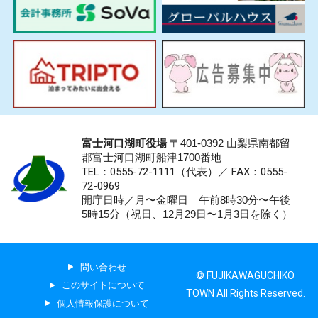
富士河口湖町役場
〒401-0392 山梨県南都留
郡富士河口湖町船津1700番地
TEL：0555-72-1111
（代表）／
FAX：0555-
72-0969
開庁日時／月〜金曜日 午前8時30分〜午後
5時15分（祝日、12月29日〜1月3日を除く）
問い合わせ
© FUJIKAWAGUCHIKO
このサイトについて
TOWN All Rights Reserved.
個人情報保護について