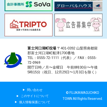
富士河口湖町役場
〒401-0392 山梨県南都留
郡富士河口湖町船津1700番地
TEL：0555-72-1111
（代表）／
FAX：0555-
72-0969
開庁日時／月〜金曜日 午前8時30分〜午後
5時15分（祝日、12月29日〜1月3日を除く）
問い合わせ
© FUJIKAWAGUCHIKO
このサイトについて
TOWN All Rights Reserved.
個人情報保護について