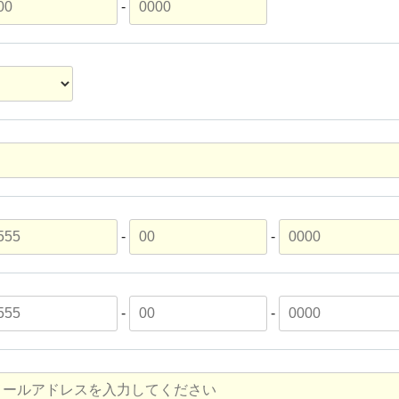
-
-
-
-
-