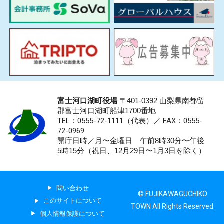
富士河口湖町役場
〒401-0392 山梨県南都留
郡富士河口湖町船津1700番地
TEL：0555-72-1111
（代表）／
FAX：0555-
72-0969
開庁日時／月〜金曜日 午前8時30分〜午後
5時15分（祝日、12月29日〜1月3日を除く）
問い合わせ
© FUJIKAWAGUCHIKO
このサイトについて
TOWN All Rights Reserved.
個人情報保護について