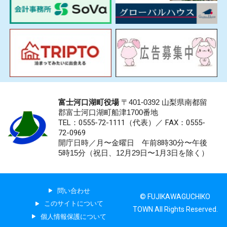
富士河口湖町役場
〒401-0392 山梨県南都留
郡富士河口湖町船津1700番地
TEL：0555-72-1111
（代表）／
FAX：0555-
72-0969
開庁日時／月〜金曜日 午前8時30分〜午後
5時15分（祝日、12月29日〜1月3日を除く）
問い合わせ
© FUJIKAWAGUCHIKO
このサイトについて
TOWN All Rights Reserved.
個人情報保護について