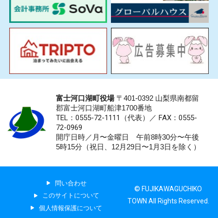
富士河口湖町役場
〒401-0392 山梨県南都留
郡富士河口湖町船津1700番地
TEL：0555-72-1111
（代表）／
FAX：0555-
72-0969
開庁日時／月〜金曜日 午前8時30分〜午後
5時15分（祝日、12月29日〜1月3日を除く）
問い合わせ
© FUJIKAWAGUCHIKO
このサイトについて
TOWN All Rights Reserved.
個人情報保護について