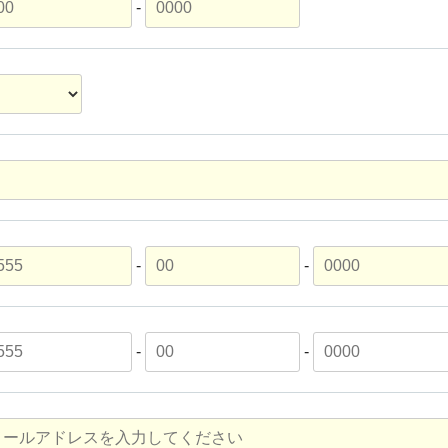
-
-
-
-
-